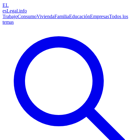
EL
esLegal
.info
Trabajo
Consumo
Vivienda
Familia
Educación
Empresas
Todos los
temas