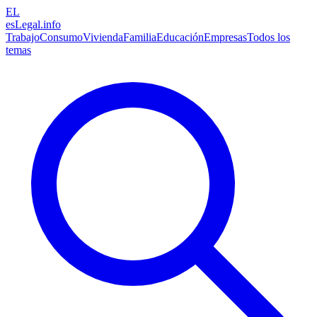
EL
esLegal
.info
Trabajo
Consumo
Vivienda
Familia
Educación
Empresas
Todos los
temas