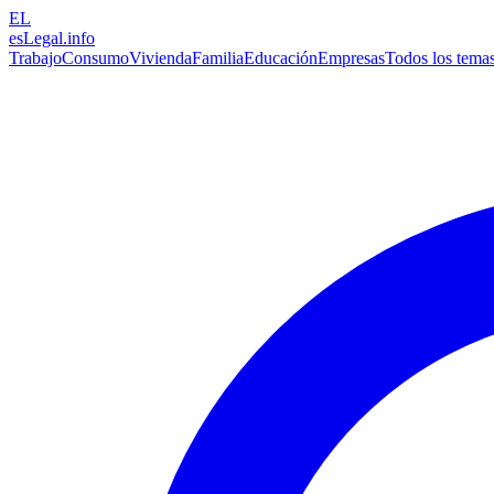
EL
esLegal
.info
Trabajo
Consumo
Vivienda
Familia
Educación
Empresas
Todos los tema