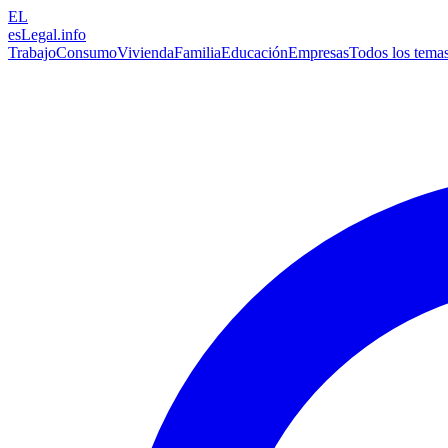
EL
esLegal
.info
Trabajo
Consumo
Vivienda
Familia
Educación
Empresas
Todos los tema