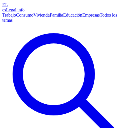
EL
esLegal
.info
Trabajo
Consumo
Vivienda
Familia
Educación
Empresas
Todos los
temas