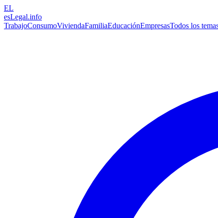
EL
esLegal
.info
Trabajo
Consumo
Vivienda
Familia
Educación
Empresas
Todos los tema