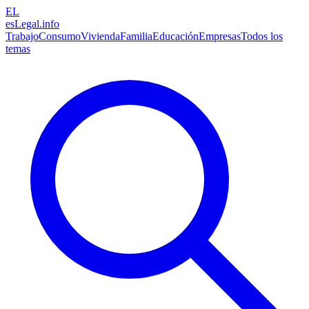
EL
esLegal
.info
Trabajo
Consumo
Vivienda
Familia
Educación
Empresas
Todos los
temas