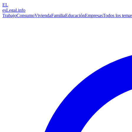
EL
esLegal
.info
Trabajo
Consumo
Vivienda
Familia
Educación
Empresas
Todos los tema