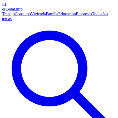
EL
esLegal
.info
Trabajo
Consumo
Vivienda
Familia
Educación
Empresas
Todos los
temas