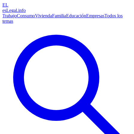
EL
esLegal
.info
Trabajo
Consumo
Vivienda
Familia
Educación
Empresas
Todos los
temas