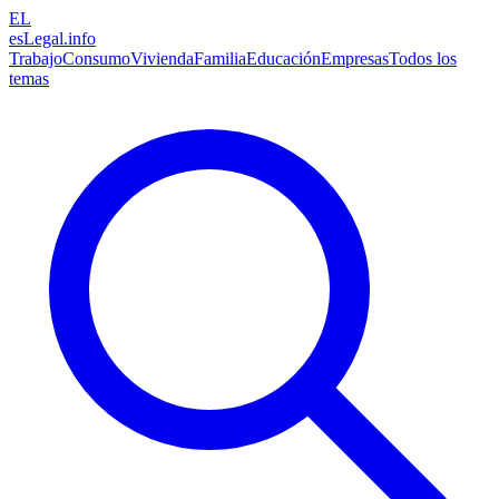
EL
esLegal
.info
Trabajo
Consumo
Vivienda
Familia
Educación
Empresas
Todos los
temas