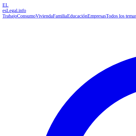
EL
esLegal
.info
Trabajo
Consumo
Vivienda
Familia
Educación
Empresas
Todos los tema