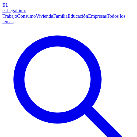
EL
esLegal
.info
Trabajo
Consumo
Vivienda
Familia
Educación
Empresas
Todos los
temas