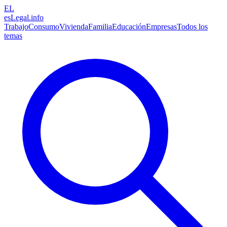
EL
esLegal
.info
Trabajo
Consumo
Vivienda
Familia
Educación
Empresas
Todos los
temas