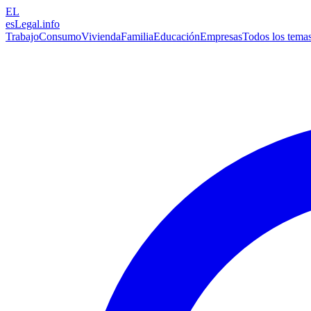
EL
esLegal
.info
Trabajo
Consumo
Vivienda
Familia
Educación
Empresas
Todos los tema