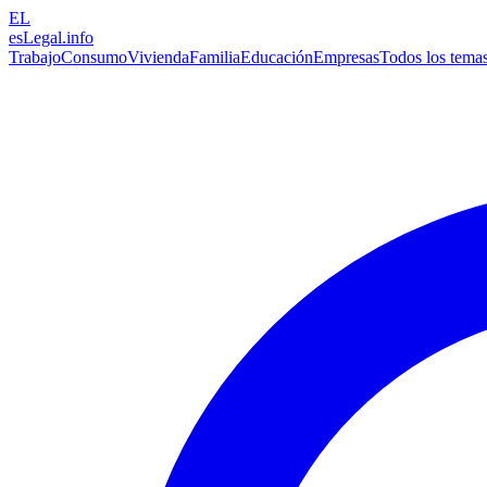
EL
esLegal
.info
Trabajo
Consumo
Vivienda
Familia
Educación
Empresas
Todos los tema