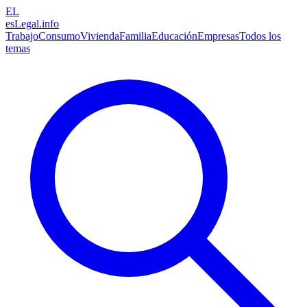
EL
esLegal
.info
Trabajo
Consumo
Vivienda
Familia
Educación
Empresas
Todos los
temas