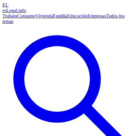
EL
esLegal
.info
Trabajo
Consumo
Vivienda
Familia
Educación
Empresas
Todos los
temas