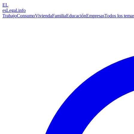
EL
esLegal
.info
Trabajo
Consumo
Vivienda
Familia
Educación
Empresas
Todos los tema