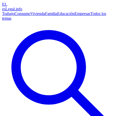
EL
esLegal
.info
Trabajo
Consumo
Vivienda
Familia
Educación
Empresas
Todos los
temas