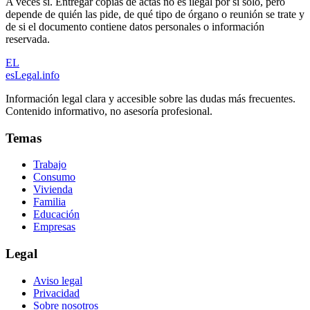
A veces sí. Entregar copias de actas no es ilegal por sí solo, pero
depende de quién las pide, de qué tipo de órgano o reunión se trate y
de si el documento contiene datos personales o información
reservada.
EL
esLegal
.info
Información legal clara y accesible sobre las dudas más frecuentes.
Contenido informativo, no asesoría profesional.
Temas
Trabajo
Consumo
Vivienda
Familia
Educación
Empresas
Legal
Aviso legal
Privacidad
Sobre nosotros