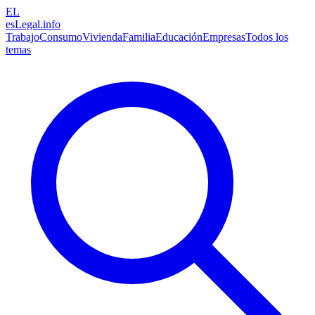
EL
esLegal
.info
Trabajo
Consumo
Vivienda
Familia
Educación
Empresas
Todos los
temas