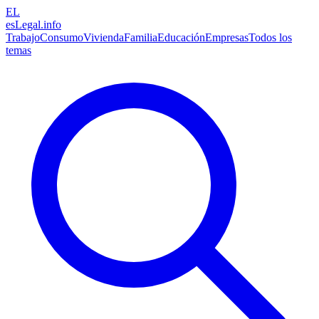
EL
esLegal
.info
Trabajo
Consumo
Vivienda
Familia
Educación
Empresas
Todos los
temas