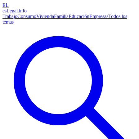
EL
esLegal
.info
Trabajo
Consumo
Vivienda
Familia
Educación
Empresas
Todos los
temas