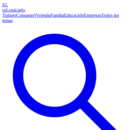
EL
esLegal
.info
Trabajo
Consumo
Vivienda
Familia
Educación
Empresas
Todos los
temas