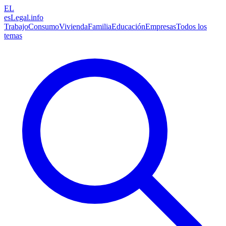
EL
esLegal
.info
Trabajo
Consumo
Vivienda
Familia
Educación
Empresas
Todos los
temas