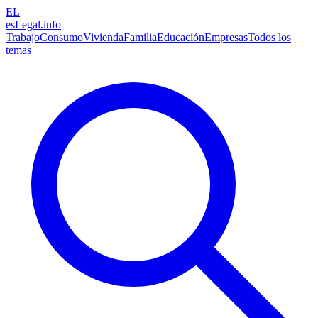
EL
esLegal
.info
Trabajo
Consumo
Vivienda
Familia
Educación
Empresas
Todos los
temas