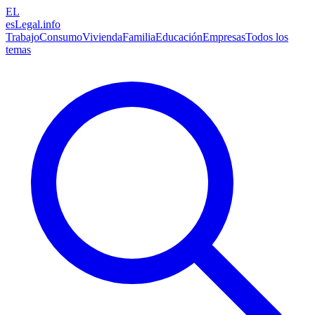
EL
esLegal
.info
Trabajo
Consumo
Vivienda
Familia
Educación
Empresas
Todos los
temas