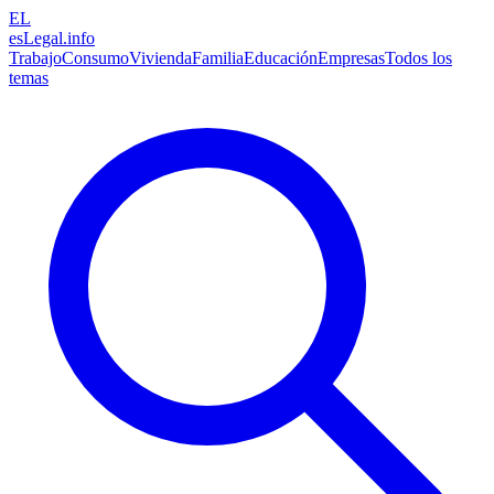
EL
esLegal
.info
Trabajo
Consumo
Vivienda
Familia
Educación
Empresas
Todos los
temas