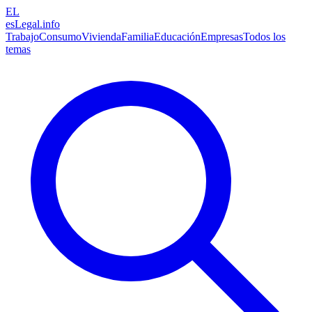
EL
esLegal
.info
Trabajo
Consumo
Vivienda
Familia
Educación
Empresas
Todos los
temas