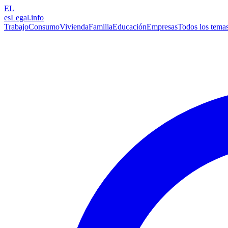
EL
esLegal
.info
Trabajo
Consumo
Vivienda
Familia
Educación
Empresas
Todos los tema