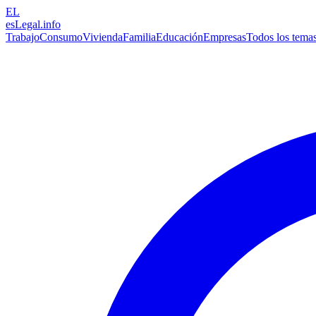
EL
esLegal
.info
Trabajo
Consumo
Vivienda
Familia
Educación
Empresas
Todos los tema