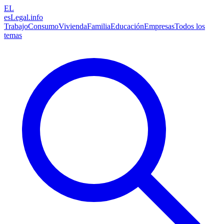
EL
esLegal
.info
Trabajo
Consumo
Vivienda
Familia
Educación
Empresas
Todos los
temas