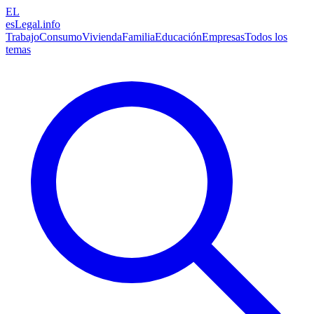
EL
esLegal
.info
Trabajo
Consumo
Vivienda
Familia
Educación
Empresas
Todos los
temas