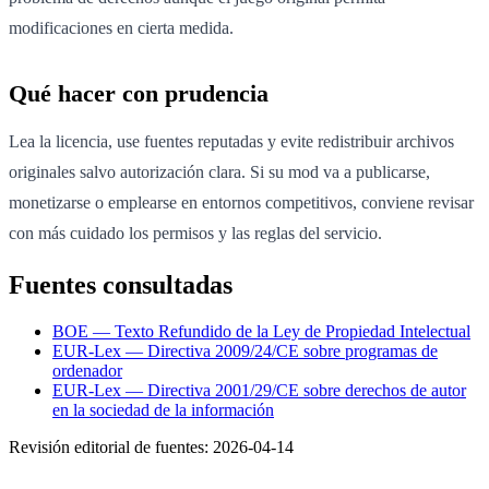
modificaciones en cierta medida.
Qué hacer con prudencia
Lea la licencia, use fuentes reputadas y evite redistribuir archivos
originales salvo autorización clara. Si su mod va a publicarse,
monetizarse o emplearse en entornos competitivos, conviene revisar
con más cuidado los permisos y las reglas del servicio.
Fuentes consultadas
BOE — Texto Refundido de la Ley de Propiedad Intelectual
EUR-Lex — Directiva 2009/24/CE sobre programas de
ordenador
EUR-Lex — Directiva 2001/29/CE sobre derechos de autor
en la sociedad de la información
Revisión editorial de fuentes:
2026-04-14