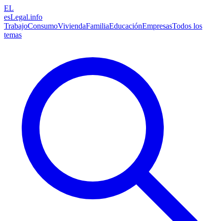
EL
esLegal
.info
Trabajo
Consumo
Vivienda
Familia
Educación
Empresas
Todos los
temas