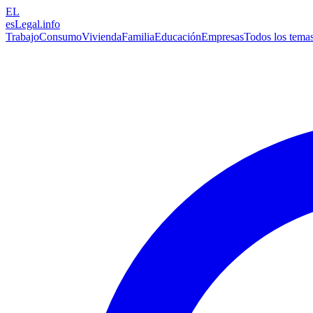
EL
esLegal
.info
Trabajo
Consumo
Vivienda
Familia
Educación
Empresas
Todos los tema