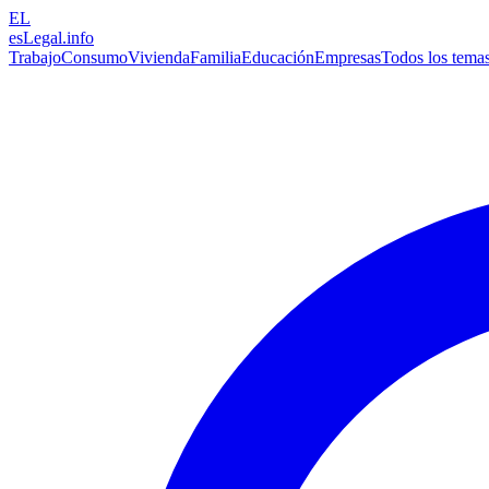
EL
esLegal
.info
Trabajo
Consumo
Vivienda
Familia
Educación
Empresas
Todos los tema