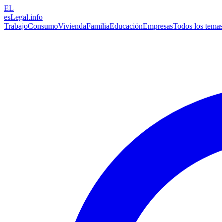
EL
esLegal
.info
Trabajo
Consumo
Vivienda
Familia
Educación
Empresas
Todos los tema