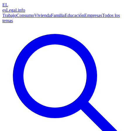
EL
esLegal
.info
Trabajo
Consumo
Vivienda
Familia
Educación
Empresas
Todos los
temas