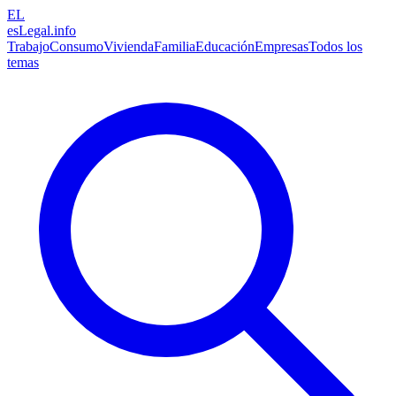
EL
esLegal
.info
Trabajo
Consumo
Vivienda
Familia
Educación
Empresas
Todos los
temas