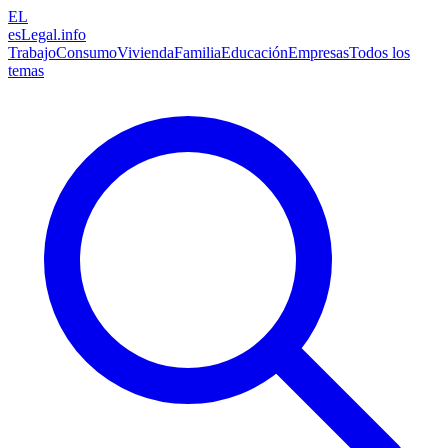
EL
esLegal
.info
Trabajo
Consumo
Vivienda
Familia
Educación
Empresas
Todos los
temas