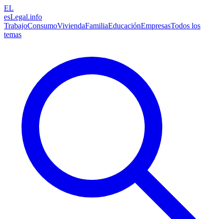
EL
esLegal
.info
Trabajo
Consumo
Vivienda
Familia
Educación
Empresas
Todos los
temas