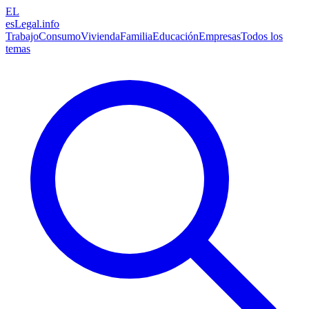
EL
esLegal
.info
Trabajo
Consumo
Vivienda
Familia
Educación
Empresas
Todos los
temas