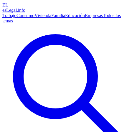
EL
esLegal
.info
Trabajo
Consumo
Vivienda
Familia
Educación
Empresas
Todos los
temas