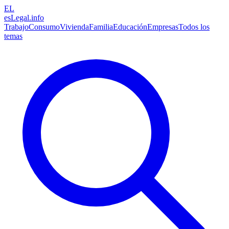
EL
esLegal
.info
Trabajo
Consumo
Vivienda
Familia
Educación
Empresas
Todos los
temas