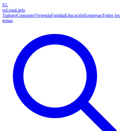
EL
esLegal
.info
Trabajo
Consumo
Vivienda
Familia
Educación
Empresas
Todos los
temas