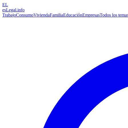
EL
esLegal
.info
Trabajo
Consumo
Vivienda
Familia
Educación
Empresas
Todos los tema