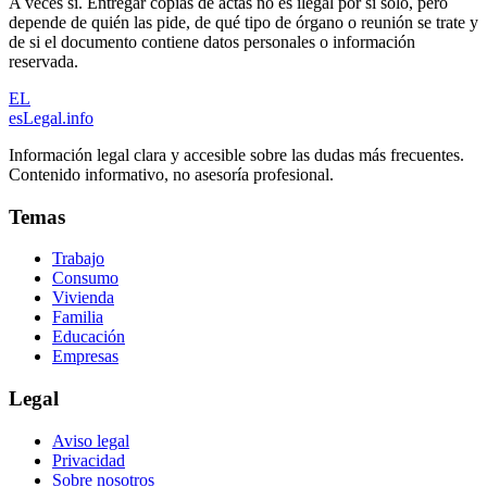
A veces sí. Entregar copias de actas no es ilegal por sí solo, pero
depende de quién las pide, de qué tipo de órgano o reunión se trate y
de si el documento contiene datos personales o información
reservada.
EL
esLegal
.info
Información legal clara y accesible sobre las dudas más frecuentes.
Contenido informativo, no asesoría profesional.
Temas
Trabajo
Consumo
Vivienda
Familia
Educación
Empresas
Legal
Aviso legal
Privacidad
Sobre nosotros