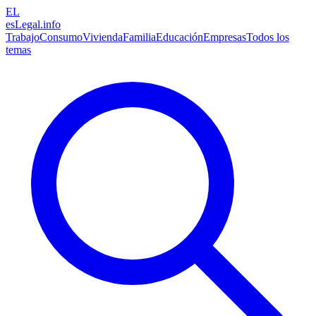
EL
esLegal
.info
Trabajo
Consumo
Vivienda
Familia
Educación
Empresas
Todos los
temas