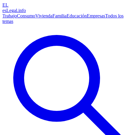
EL
esLegal
.info
Trabajo
Consumo
Vivienda
Familia
Educación
Empresas
Todos los
temas