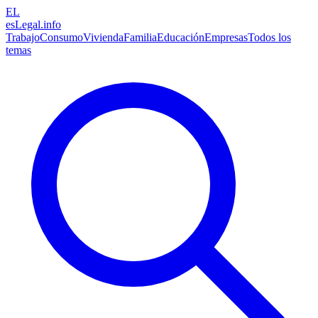
EL
esLegal
.info
Trabajo
Consumo
Vivienda
Familia
Educación
Empresas
Todos los
temas