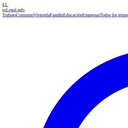
EL
esLegal
.info
Trabajo
Consumo
Vivienda
Familia
Educación
Empresas
Todos los tema